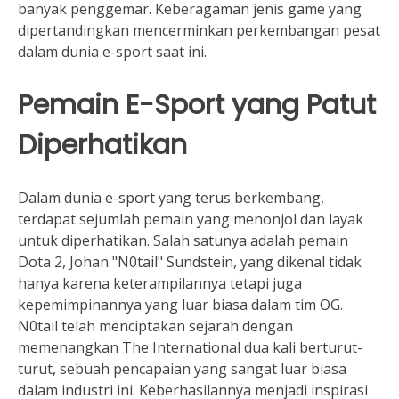
banyak penggemar. Keberagaman jenis game yang
dipertandingkan mencerminkan perkembangan pesat
dalam dunia e-sport saat ini.
Pemain E-Sport yang Patut
Diperhatikan
Dalam dunia e-sport yang terus berkembang,
terdapat sejumlah pemain yang menonjol dan layak
untuk diperhatikan. Salah satunya adalah pemain
Dota 2, Johan "N0tail" Sundstein, yang dikenal tidak
hanya karena keterampilannya tetapi juga
kepemimpinannya yang luar biasa dalam tim OG.
N0tail telah menciptakan sejarah dengan
memenangkan The International dua kali berturut-
turut, sebuah pencapaian yang sangat luar biasa
dalam industri ini. Keberhasilannya menjadi inspirasi