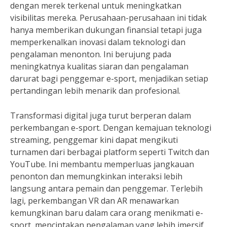
dengan merek terkenal untuk meningkatkan
visibilitas mereka. Perusahaan-perusahaan ini tidak
hanya memberikan dukungan finansial tetapi juga
memperkenalkan inovasi dalam teknologi dan
pengalaman menonton. Ini berujung pada
meningkatnya kualitas siaran dan pengalaman
darurat bagi penggemar e-sport, menjadikan setiap
pertandingan lebih menarik dan profesional.
Transformasi digital juga turut berperan dalam
perkembangan e-sport. Dengan kemajuan teknologi
streaming, penggemar kini dapat mengikuti
turnamen dari berbagai platform seperti Twitch dan
YouTube. Ini membantu memperluas jangkauan
penonton dan memungkinkan interaksi lebih
langsung antara pemain dan penggemar. Terlebih
lagi, perkembangan VR dan AR menawarkan
kemungkinan baru dalam cara orang menikmati e-
sport, menciptakan pengalaman yang lebih imersif