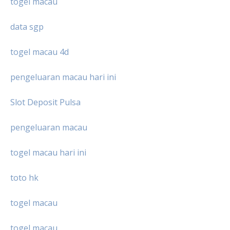
togel macau
data sgp
togel macau 4d
pengeluaran macau hari ini
Slot Deposit Pulsa
pengeluaran macau
togel macau hari ini
toto hk
togel macau
togel macau