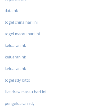
data hk
togel china hari ini
togel macau hari ini
keluaran hk
keluaran hk
keluaran hk
togel sdy lotto
live draw macau hari ini
pengeluaran sdy