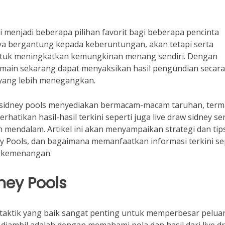
i menjadi beberapa pilihan favorit bagi beberapa pencinta
nya bergantung kepada keberuntungan, akan tetapi serta
ntuk meningkatkan kemungkinan menang sendiri. Dengan
y, pemain sekarang dapat menyaksikan hasil pengundian secara
 yang lebih menegangkan.
r, sidney pools menyediakan bermacam-macam taruhan, ter
hatikan hasil-hasil terkini seperti juga live draw sidney se
h mendalam. Artikel ini akan menyampaikan strategi dan tip
 Pools, dan bagaimana memanfaatkan informasi terkini se
ih kemenangan.
ney Pools
, taktik yang baik sangat penting untuk memperbesar pelua