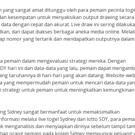
yang sangat amat ditunggu oleh para pemain pecinta toge
dan kesempatan untuk menyaksikan output drawing secara
ata dengan cepat dan akurat. Live draw ini sering dilakuk
lkan, dan dapat diakses berbagai aneka media online. Melal
tiap nomor yang tertarik dan mendapatkan outputnya dalam 
para pemain dalam mengevaluasi strategi mereka. Dengan
 SDY hari ini dan data-data yang lalu, pemain dapat mengamb
ang taruhannya di hari-hari yang akan datang. Website-web
ata yang mempermudah pemain untuk mencari data-data ya
adi strategi untuk pemain untuk meningkatkan kemungkinan
ung Sidney sangat bermanfaat untuk memaksimalkan
formasi melalui live togel Sydney dan lotto SDY, para pema
menganalisis dan menyiapkan dirinya sebelum tampil tam
etiap orang pemain pada kolam Sidney mempunyai peluang 