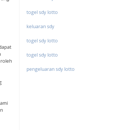
togel sdy lotto
keluaran sdy
togel sdy lotto
 dapat
n
togel sdy lotto
eroleh
pengeluaran sdy lotto
g
hami
in