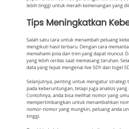
lebih tinggi untuk meraih kemenangan yang di
Tips Meningkatkan Keb
Salah satu cara untuk menambah peluang kebe
mengikuti hasil terbaru. Dengan cara memantau 
memahami pola dan tren yang dapat muncul. D
yang lebih cerdas saat memasang taruhan. Sel
data yang tepat mengenai live SDY dan togel SDY
Selanjutnya, penting untuk mengatur strategi
pada keberuntungan, tetapi juga analisis ya
Contohnya, anda bisa melihat nomor yang umu
mempertimbangkan untuk menambahkan nomo
nomor-nomor yang mungkin, peluang anda un
tinggi.