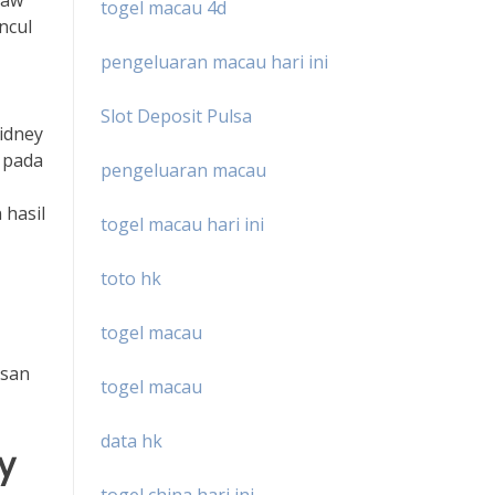
raw
togel macau 4d
ncul
pengeluaran macau hari ini
Slot Deposit Pulsa
sidney
 pada
pengeluaran macau
 hasil
togel macau hari ini
toto hk
togel macau
usan
togel macau
data hk
y