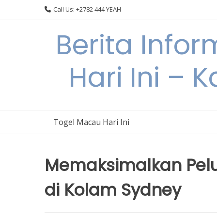
Skip
Call Us: +2782 444 YEAH
to
content
Berita Info
Hari Ini –
Togel Macau Hari Ini
Memaksimalkan Pe
di Kolam Sydney