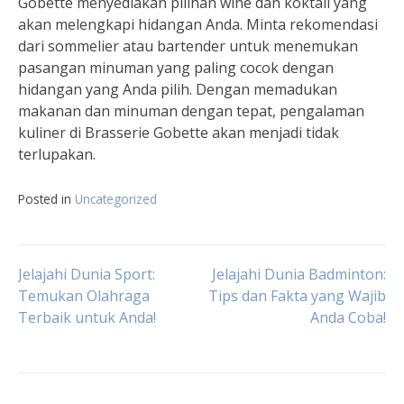
Gobette menyediakan pilihan wine dan koktail yang
akan melengkapi hidangan Anda. Minta rekomendasi
dari sommelier atau bartender untuk menemukan
pasangan minuman yang paling cocok dengan
hidangan yang Anda pilih. Dengan memadukan
makanan dan minuman dengan tepat, pengalaman
kuliner di Brasserie Gobette akan menjadi tidak
terlupakan.
Posted in
Uncategorized
Post
Jelajahi Dunia Sport:
Jelajahi Dunia Badminton:
Temukan Olahraga
Tips dan Fakta yang Wajib
Terbaik untuk Anda!
Anda Coba!
navigation