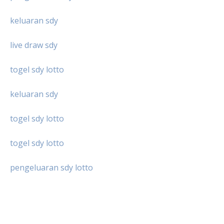
keluaran sdy
live draw sdy
togel sdy lotto
keluaran sdy
togel sdy lotto
togel sdy lotto
pengeluaran sdy lotto