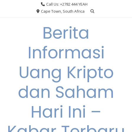
Skip
Call Us: +2782 444 YEAH
to
Cape Town, South Africa
content
Berita
Informasi
Uang Kripto
dan Saham
Hari Ini –
Kabar Terbaru