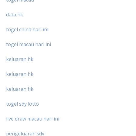
data hk
togel china hari ini
togel macau hari ini
keluaran hk
keluaran hk
keluaran hk
togel sdy lotto
live draw macau hari ini
pengeluaran sdy