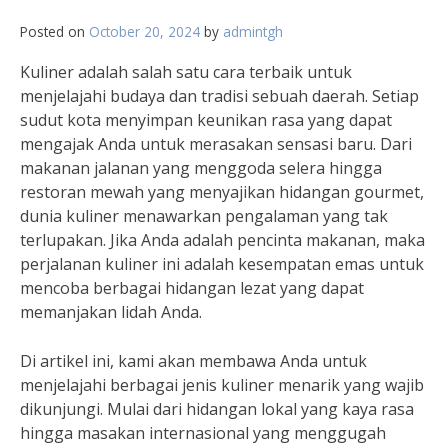
Posted on
October 20, 2024
by
admintgh
Kuliner adalah salah satu cara terbaik untuk
menjelajahi budaya dan tradisi sebuah daerah. Setiap
sudut kota menyimpan keunikan rasa yang dapat
mengajak Anda untuk merasakan sensasi baru. Dari
makanan jalanan yang menggoda selera hingga
restoran mewah yang menyajikan hidangan gourmet,
dunia kuliner menawarkan pengalaman yang tak
terlupakan. Jika Anda adalah pencinta makanan, maka
perjalanan kuliner ini adalah kesempatan emas untuk
mencoba berbagai hidangan lezat yang dapat
memanjakan lidah Anda.
Di artikel ini, kami akan membawa Anda untuk
menjelajahi berbagai jenis kuliner menarik yang wajib
dikunjungi. Mulai dari hidangan lokal yang kaya rasa
hingga masakan internasional yang menggugah