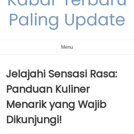
Paling Update
Menu
Jelajahi Sensasi Rasa:
Panduan Kuliner
Menarik yang Wajib
Dikunjungi!