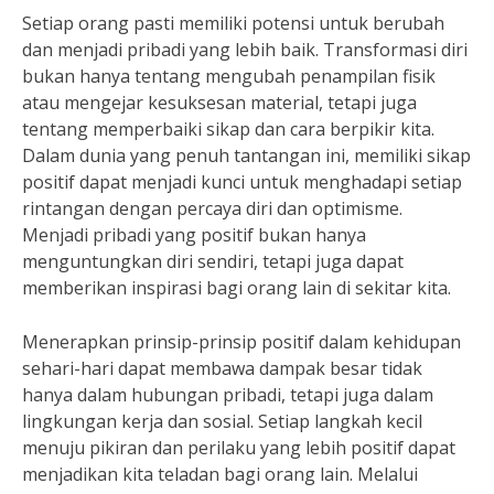
Setiap orang pasti memiliki potensi untuk berubah
dan menjadi pribadi yang lebih baik. Transformasi diri
bukan hanya tentang mengubah penampilan fisik
atau mengejar kesuksesan material, tetapi juga
tentang memperbaiki sikap dan cara berpikir kita.
Dalam dunia yang penuh tantangan ini, memiliki sikap
positif dapat menjadi kunci untuk menghadapi setiap
rintangan dengan percaya diri dan optimisme.
Menjadi pribadi yang positif bukan hanya
menguntungkan diri sendiri, tetapi juga dapat
memberikan inspirasi bagi orang lain di sekitar kita.
Menerapkan prinsip-prinsip positif dalam kehidupan
sehari-hari dapat membawa dampak besar tidak
hanya dalam hubungan pribadi, tetapi juga dalam
lingkungan kerja dan sosial. Setiap langkah kecil
menuju pikiran dan perilaku yang lebih positif dapat
menjadikan kita teladan bagi orang lain. Melalui