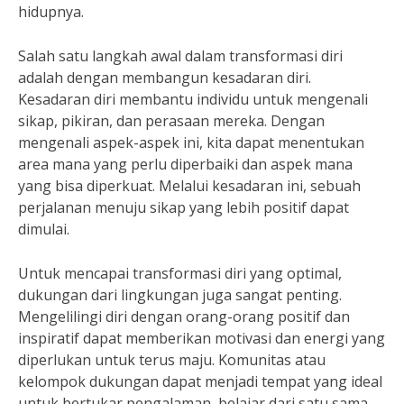
hidupnya.
Salah satu langkah awal dalam transformasi diri
adalah dengan membangun kesadaran diri.
Kesadaran diri membantu individu untuk mengenali
sikap, pikiran, dan perasaan mereka. Dengan
mengenali aspek-aspek ini, kita dapat menentukan
area mana yang perlu diperbaiki dan aspek mana
yang bisa diperkuat. Melalui kesadaran ini, sebuah
perjalanan menuju sikap yang lebih positif dapat
dimulai.
Untuk mencapai transformasi diri yang optimal,
dukungan dari lingkungan juga sangat penting.
Mengelilingi diri dengan orang-orang positif dan
inspiratif dapat memberikan motivasi dan energi yang
diperlukan untuk terus maju. Komunitas atau
kelompok dukungan dapat menjadi tempat yang ideal
untuk bertukar pengalaman, belajar dari satu sama