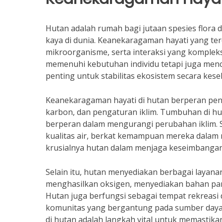
Hutan adalah rumah bagi jutaan spesies flora 
kaya di dunia. Keanekaragaman hayati yang te
mikroorganisme, serta interaksi yang kompleks
memenuhi kebutuhan individu tetapi juga menc
penting untuk stabilitas ekosistem secara kese
Keanekaragaman hayati di hutan berperan penti
karbon, dan pengaturan iklim. Tumbuhan di h
berperan dalam mengurangi perubahan iklim. S
kualitas air, berkat kemampuan mereka dalam 
krusialnya hutan dalam menjaga keseimbangan
Selain itu, hutan menyediakan berbagai laya
menghasilkan oksigen, menyediakan bahan pan
Hutan juga berfungsi sebagai tempat rekreasi
komunitas yang bergantung pada sumber daya
di hutan adalah langkah vital untuk memastika