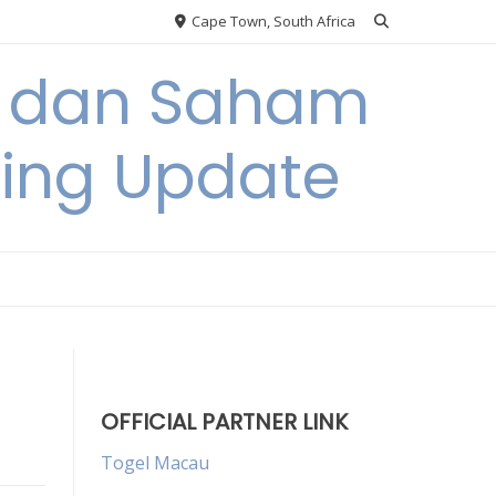
Cape Town, South Africa
to dan Saham
ling Update
OFFICIAL PARTNER LINK
Togel Macau