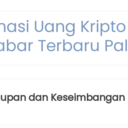
rmasi Uang Krip
 Kabar Terbaru Pa
idupan dan Keseimbangan