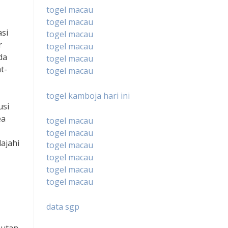
togel macau
togel macau
asi
togel macau
r
togel macau
da
togel macau
t-
togel macau
togel kamboja hari ini
usi
ea
togel macau
togel macau
ajahi
togel macau
togel macau
togel macau
togel macau
data sgp