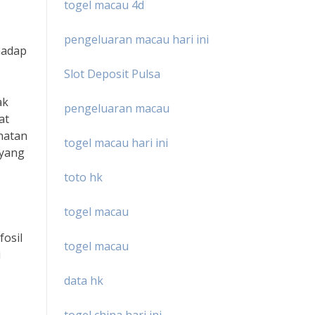
togel macau 4d
pengeluaran macau hari ini
hadap
Slot Deposit Pulsa
ak
pengeluaran macau
at
hatan
togel macau hari ini
 yang
toto hk
togel macau
fosil
togel macau
i
data hk