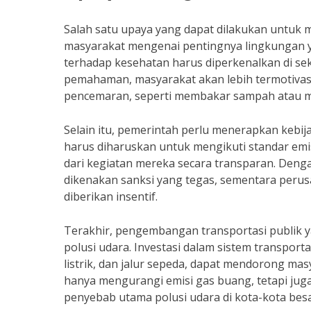
Salah satu upaya yang dapat dilakukan untuk
masyarakat mengenai pentingnya lingkungan y
terhadap kesehatan harus diperkenalkan di s
pemahaman, masyarakat akan lebih termotivas
pencemaran, seperti membakar sampah atau m
Selain itu, pemerintah perlu menerapkan kebij
harus diharuskan untuk mengikuti standar emi
dari kegiatan mereka secara transparan. Denga
dikenakan sanksi yang tegas, sementara peru
diberikan insentif.
Terakhir, pengembangan transportasi publik 
polusi udara. Investasi dalam sistem transporta
listrik, dan jalur sepeda, dapat mendorong mas
hanya mengurangi emisi gas buang, tetapi ju
penyebab utama polusi udara di kota-kota bes