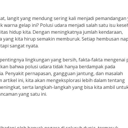
at, langit yang mendung sering kali menjadi pemandangan
lik warna gelap ini? Polusi udara menjadi salah satu isu kes
tas hidup kita. Dengan meningkatnya jumlah kendaraan,
udara yang kita hirup semakin memburuk. Setiap hembusan na
tapi sangat nyata.
entingnya lingkungan yang bersih, fakta-fakta mengenai p
kkan bahwa polusi udara tidak hanya berdampak pada
ia. Penyakit pernapasan, gangguan jantung, dan masalah
 artikel ini, kita akan mengeksplorasi lebih dalam tentang
eningkat, serta langkah-langkah yang bisa kita ambil untu
ancaman yang satu ini.