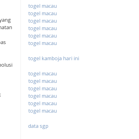
togel macau
togel macau
 yang
togel macau
ehatan
togel macau
togel macau
pas
togel macau
togel kamboja hari ini
olusi
togel macau
togel macau
togel macau
k
togel macau
togel macau
togel macau
data sgp