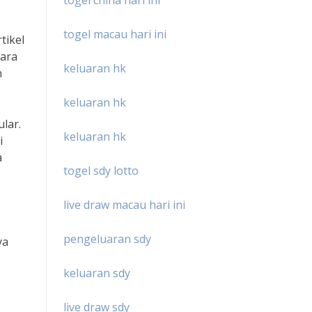
togel china hari ini
togel macau hari ini
tikel
dara
keluaran hk
n
keluaran hk
lar.
keluaran hk
i
a
togel sdy lotto
live draw macau hari ini
pengeluaran sdy
ya
keluaran sdy
live draw sdy