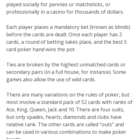
played socially for pennies or matchsticks, or
professionally in a casino for thousands of dollars.
Each player places a mandatory bet (known as blinds)
before the cards are dealt. Once each player has 2
cards, a round of betting takes place, and the best 5
card poker hand wins the pot.
Ties are broken by the highest unmatched cards or
secondary pairs (in a full house, for instance). Some
games also allow the use of wild cards.
There are many variations on the rules of poker, but
most involve a standard pack of 52 cards with ranks of
Ace, King, Queen, Jack and 10. There are four suits,
but only spades, hearts, diamonds and clubs have
relative rank. The other cards are called “outs” and
can be used in various combinations to make poker