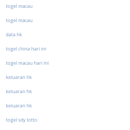
togel macau
togel macau
data hk
togel china hari ini
togel macau hari ini
keluaran hk
keluaran hk
keluaran hk
togel sdy lotto