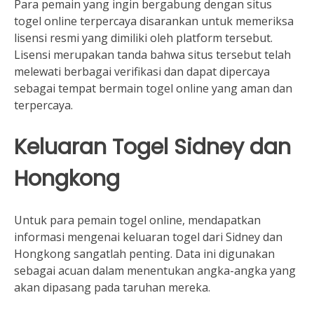
Para pemain yang ingin bergabung dengan situs
togel online terpercaya disarankan untuk memeriksa
lisensi resmi yang dimiliki oleh platform tersebut.
Lisensi merupakan tanda bahwa situs tersebut telah
melewati berbagai verifikasi dan dapat dipercaya
sebagai tempat bermain togel online yang aman dan
terpercaya.
Keluaran Togel Sidney dan
Hongkong
Untuk para pemain togel online, mendapatkan
informasi mengenai keluaran togel dari Sidney dan
Hongkong sangatlah penting. Data ini digunakan
sebagai acuan dalam menentukan angka-angka yang
akan dipasang pada taruhan mereka.