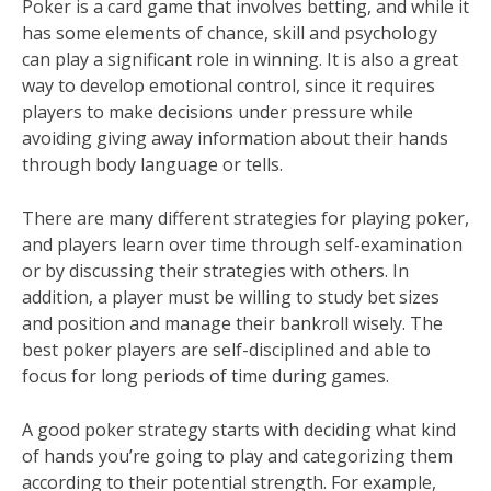
Poker is a card game that involves betting, and while it
has some elements of chance, skill and psychology
can play a significant role in winning. It is also a great
way to develop emotional control, since it requires
players to make decisions under pressure while
avoiding giving away information about their hands
through body language or tells.
There are many different strategies for playing poker,
and players learn over time through self-examination
or by discussing their strategies with others. In
addition, a player must be willing to study bet sizes
and position and manage their bankroll wisely. The
best poker players are self-disciplined and able to
focus for long periods of time during games.
A good poker strategy starts with deciding what kind
of hands you’re going to play and categorizing them
according to their potential strength. For example,