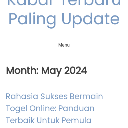
Paling Update
Menu
Month:
May 2024
Rahasia Sukses Bermain
Togel Online: Panduan
Terbaik Untuk Pemula