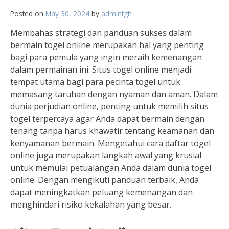
Posted on
May 30, 2024
by
admintgh
Membahas strategi dan panduan sukses dalam
bermain togel online merupakan hal yang penting
bagi para pemula yang ingin meraih kemenangan
dalam permainan ini. Situs togel online menjadi
tempat utama bagi para pecinta togel untuk
memasang taruhan dengan nyaman dan aman. Dalam
dunia perjudian online, penting untuk memilih situs
togel terpercaya agar Anda dapat bermain dengan
tenang tanpa harus khawatir tentang keamanan dan
kenyamanan bermain. Mengetahui cara daftar togel
online juga merupakan langkah awal yang krusial
untuk memulai petualangan Anda dalam dunia togel
online. Dengan mengikuti panduan terbaik, Anda
dapat meningkatkan peluang kemenangan dan
menghindari risiko kekalahan yang besar.