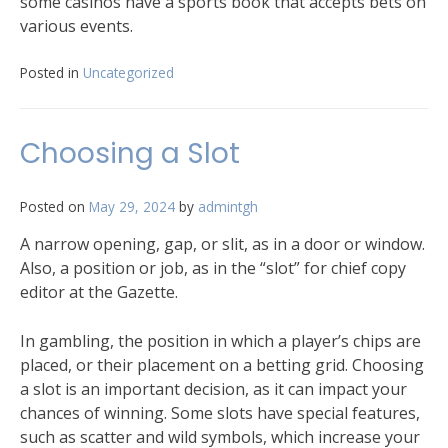
some casinos have a sports book that accepts bets on
various events.
Posted in
Uncategorized
Choosing a Slot
Posted on
May 29, 2024
by
admintgh
A narrow opening, gap, or slit, as in a door or window.
Also, a position or job, as in the “slot” for chief copy
editor at the Gazette.
In gambling, the position in which a player’s chips are
placed, or their placement on a betting grid. Choosing
a slot is an important decision, as it can impact your
chances of winning. Some slots have special features,
such as scatter and wild symbols, which increase your