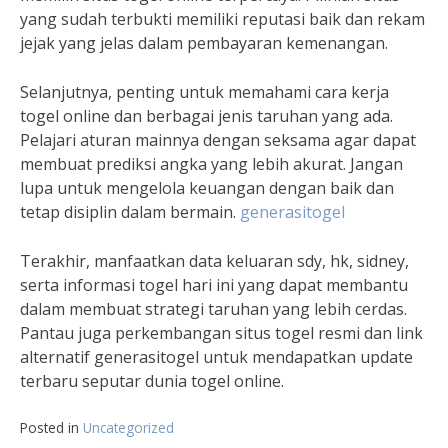
yang sudah terbukti memiliki reputasi baik dan rekam
jejak yang jelas dalam pembayaran kemenangan.
Selanjutnya, penting untuk memahami cara kerja
togel online dan berbagai jenis taruhan yang ada.
Pelajari aturan mainnya dengan seksama agar dapat
membuat prediksi angka yang lebih akurat. Jangan
lupa untuk mengelola keuangan dengan baik dan
tetap disiplin dalam bermain.
generasitogel
Terakhir, manfaatkan data keluaran sdy, hk, sidney,
serta informasi togel hari ini yang dapat membantu
dalam membuat strategi taruhan yang lebih cerdas.
Pantau juga perkembangan situs togel resmi dan link
alternatif generasitogel untuk mendapatkan update
terbaru seputar dunia togel online.
Posted in
Uncategorized