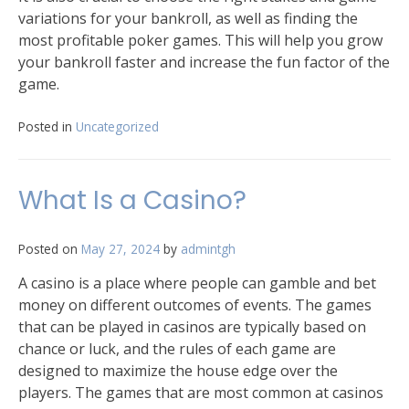
variations for your bankroll, as well as finding the
most profitable poker games. This will help you grow
your bankroll faster and increase the fun factor of the
game.
Posted in
Uncategorized
What Is a Casino?
Posted on
May 27, 2024
by
admintgh
A casino is a place where people can gamble and bet
money on different outcomes of events. The games
that can be played in casinos are typically based on
chance or luck, and the rules of each game are
designed to maximize the house edge over the
players. The games that are most common at casinos