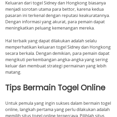
Keluaran dari togel Sidney dan Hongkong biasanya
menjadi sorotan utama para bettor, karena kedua
pasaran ini terkenal dengan reputasi keakuratannya.
Dengan informasi yang akurat, para pemain dapat
meningkatkan peluang kemenangan mereka.
Hal terbaik yang dapat dilakukan adalah selalu
memperhatikan keluaran togel Sidney dan Hongkong
secara berkala. Dengan demikian, para pemain dapat
mengikuti perkembangan angka-angka yang sering
keluar dan membuat strategi permainan yang lebih
matang.
Tips Bermain Togel Online
Untuk pemula yang ingin sukses dalam bermain togel
online, langkah pertama yang perlu dilakukan adalah
memilih situs togel online terpercaya. Pilihlah situs