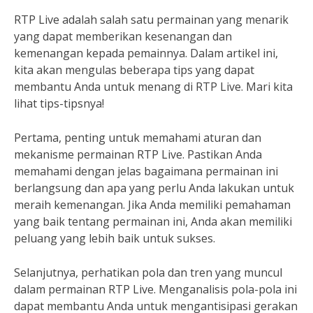
RTP Live adalah salah satu permainan yang menarik
yang dapat memberikan kesenangan dan
kemenangan kepada pemainnya. Dalam artikel ini,
kita akan mengulas beberapa tips yang dapat
membantu Anda untuk menang di RTP Live. Mari kita
lihat tips-tipsnya!
Pertama, penting untuk memahami aturan dan
mekanisme permainan RTP Live. Pastikan Anda
memahami dengan jelas bagaimana permainan ini
berlangsung dan apa yang perlu Anda lakukan untuk
meraih kemenangan. Jika Anda memiliki pemahaman
yang baik tentang permainan ini, Anda akan memiliki
peluang yang lebih baik untuk sukses.
Selanjutnya, perhatikan pola dan tren yang muncul
dalam permainan RTP Live. Menganalisis pola-pola ini
dapat membantu Anda untuk mengantisipasi gerakan