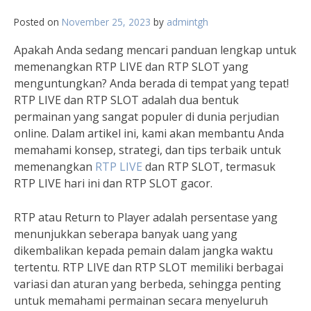
Posted on
November 25, 2023
by
admintgh
Apakah Anda sedang mencari panduan lengkap untuk
memenangkan RTP LIVE dan RTP SLOT yang
menguntungkan? Anda berada di tempat yang tepat!
RTP LIVE dan RTP SLOT adalah dua bentuk
permainan yang sangat populer di dunia perjudian
online. Dalam artikel ini, kami akan membantu Anda
memahami konsep, strategi, dan tips terbaik untuk
memenangkan
RTP LIVE
dan RTP SLOT, termasuk
RTP LIVE hari ini dan RTP SLOT gacor.
RTP atau Return to Player adalah persentase yang
menunjukkan seberapa banyak uang yang
dikembalikan kepada pemain dalam jangka waktu
tertentu. RTP LIVE dan RTP SLOT memiliki berbagai
variasi dan aturan yang berbeda, sehingga penting
untuk memahami permainan secara menyeluruh