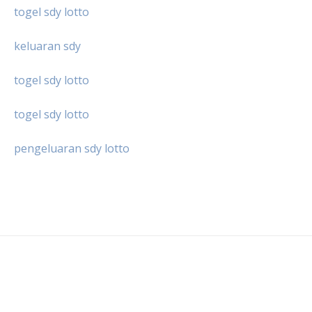
togel sdy lotto
keluaran sdy
togel sdy lotto
togel sdy lotto
pengeluaran sdy lotto