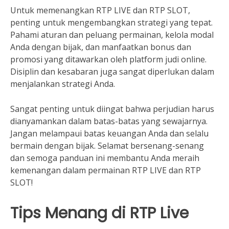
Untuk memenangkan RTP LIVE dan RTP SLOT,
penting untuk mengembangkan strategi yang tepat.
Pahami aturan dan peluang permainan, kelola modal
Anda dengan bijak, dan manfaatkan bonus dan
promosi yang ditawarkan oleh platform judi online.
Disiplin dan kesabaran juga sangat diperlukan dalam
menjalankan strategi Anda.
Sangat penting untuk diingat bahwa perjudian harus
dianyamankan dalam batas-batas yang sewajarnya.
Jangan melampaui batas keuangan Anda dan selalu
bermain dengan bijak. Selamat bersenang-senang
dan semoga panduan ini membantu Anda meraih
kemenangan dalam permainan RTP LIVE dan RTP
SLOT!
Tips Menang di RTP Live