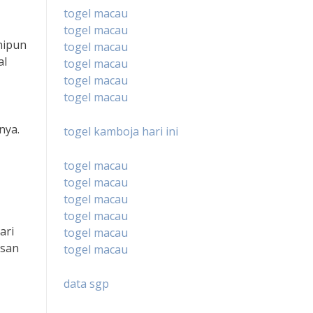
togel macau
togel macau
nipun
togel macau
al
togel macau
togel macau
togel macau
nya.
togel kamboja hari ini
togel macau
togel macau
togel macau
togel macau
ari
togel macau
asan
togel macau
data sgp