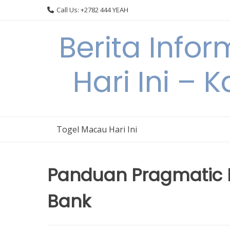
Skip
Call Us: +2782 444 YEAH
to
content
Berita Info
Hari Ini –
Togel Macau Hari Ini
Panduan Pragmatic P
Bank