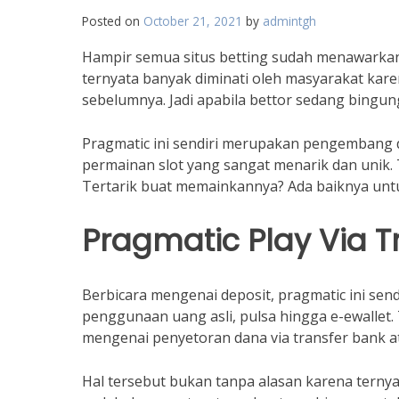
Posted on
October 21, 2021
by
admintgh
Hampir semua situs betting sudah menawark
ternyata banyak diminati oleh masyarakat kare
sebelumnya. Jadi apabila bettor sedang bingung
Pragmatic ini sendiri merupakan pengembang 
permainan slot yang sangat menarik dan unik. T
Tertarik buat memainkannya? Ada baiknya untu
Pragmatic Play Via T
Berbicara mengenai deposit, pragmatic ini sen
penggunaan uang asli, pulsa hingga e-ewallet.
mengenai penyetoran dana via transfer bank a
Hal tersebut bukan tanpa alasan karena terny