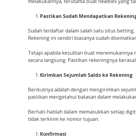
melakukannya, terutama buat newbies yang ta
Pastikan Sudah Mendapatkan Rekenin
Sudah terdaftar dalam salah satu situs betting
Rekening ini sendiri biasanya sudah disematka
Tetapi apabila kesulitan buat menemukannya 
secara langsung. Pastikan rekeningnya berasal
Kirimkan Sejumlah Saldo ke Rekening
Berikutnya adalah dengan mengirimkan sejuml
pastikan mengetahui batasan dalam melakukan
Berhati-hatilah dalam memasukkan setiap digi
tidak terkirim ke nomor tujuan.
Konfirmasi