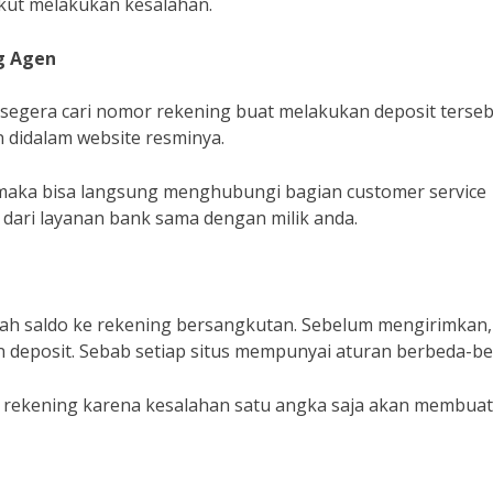
kut melakukan kesalahan.
g Agen
, segera cari nomor rekening buat melakukan deposit terseb
n didalam website resminya.
maka bisa langsung menghubungi bagian customer service
 dari layanan bank sama dengan milik anda.
ah saldo ke rekening bersangkutan. Sebelum mengirimkan,
 deposit. Sebab setiap situs mempunyai aturan berbeda-b
t rekening karena kesalahan satu angka saja akan membua